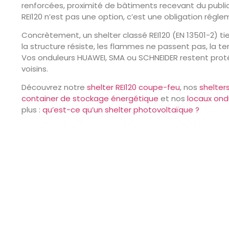
renforcées, proximité de bâtiments recevant du public.
REI120 n’est pas une option, c’est une obligation régle
Concrètement, un shelter classé REI120 (EN 13501-2) ti
la structure résiste, les flammes ne passent pas, la 
Vos onduleurs HUAWEI, SMA ou SCHNEIDER restent pro
voisins.
Découvrez notre
shelter REI120 coupe-feu
, nos
shelter
container de stockage énergétique
et nos
locaux ond
plus :
qu’est-ce qu’un shelter photovoltaïque ?