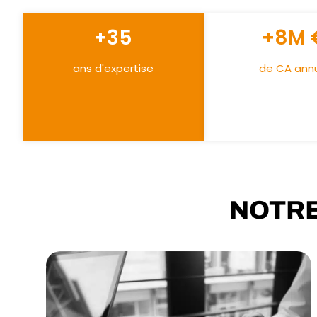
+35
+8M 
ans d'expertise
de CA ann
NOTRE