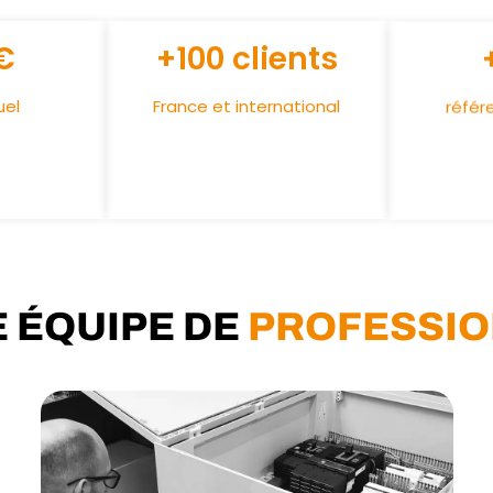
€
+100 clients
uel
France et international
référ
 ÉQUIPE DE
PROFESSIO