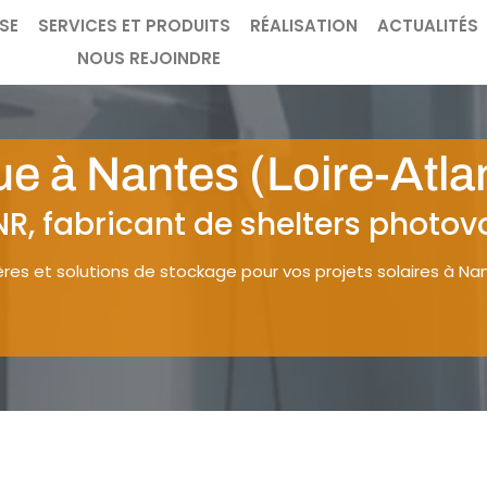
ISE
SERVICES ET PRODUITS
RÉALISATION
ACTUALITÉS
NOUS REJOINDRE
ue à Nantes (Loire-Atla
R, fabricant de shelters photov
res et solutions de stockage pour vos projets solaires à Nan