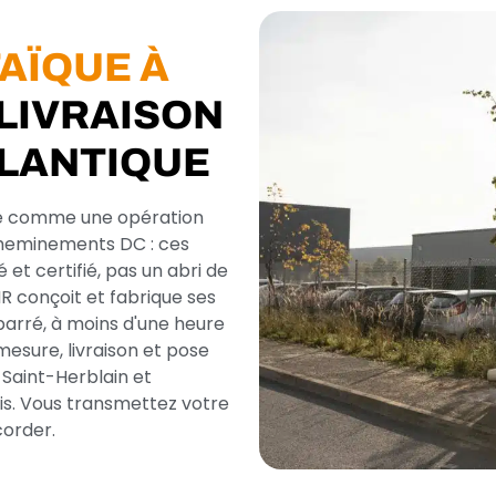
AÏQUE À
 LIVRAISON
TLANTIQUE
ote comme une opération
cheminements DC : ces
t certifié, pas un abri de
R conçoit et fabrique ses
barré, à moins d'une heure
mesure, livraison et pose
e Saint-Herblain et
ais. Vous transmettez votre
corder.