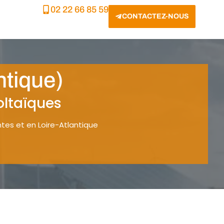
02 22 66 85 59
CONTACTEZ-NOUS
ntique)
oltaïques
tes et en Loire-Atlantique