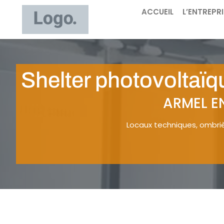
ACCUEIL
L’ENTREPR
Shelter photovoltaïq
ARMEL EN
Locaux techniques, ombriè